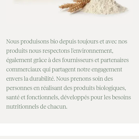
Alimentation bébé & enfants
Condiments
Confitures & Pâtes à tartiner
Préparations & Farines
Nous produisons bio depuis toujours et avec nos
Pâtes
produits nous respectons l'environnement,
Substituts du café
également grâce à des fournisseurs et partenaires
Douceurs traditionnelles
commerciaux qui partagent notre engagement
envers la durabilité. Nous prenons soin des
VOIR TOUT
personnes en réalisant des produits biologiques,
santé et fonctionnels, développés pour les besoins
nutritionnels de chacun.