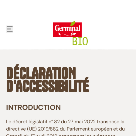
Skip to content
ouvrir ou fermer le menu de navigation
biscuits
DÉCLARATION
Gâteaux individuels
D'ACCESSIBILITÉ
Barres & Snacks sucrés
Céréales
Biscottes
INTRODUCTION
Substituts du pain & Snacks salés
Le décret législatif n° 82 du 27 mai 2022 transpose la
Jus de fruits
directive (UE) 2019/882 du Parlement européen et du