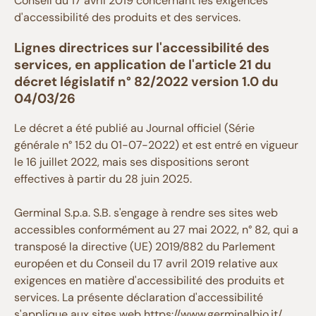
Conseil du 17 avril 2019 concernant les exigences
Alimentation bébé & enfants
d'accessibilité des produits et des services.
Condiments
Lignes directrices sur l'accessibilité des
Confitures & Pâtes à tartiner
services, en application de l'article 21 du
Préparations & Farines
décret législatif n° 82/2022 version 1.0 du
04/03/26
Pâtes
Substituts du café
Le décret a été publié au Journal officiel (Série
générale n° 152 du 01-07-2022) et est entré en vigueur
Douceurs traditionnelles
le 16 juillet 2022, mais ses dispositions seront
effectives à partir du 28 juin 2025.
VOIR TOUT
Germinal S.p.a. S.B. s'engage à rendre ses sites web
accessibles conformément au 27 mai 2022, n° 82, qui a
transposé la directive (UE) 2019/882 du Parlement
européen et du Conseil du 17 avril 2019 relative aux
exigences en matière d'accessibilité des produits et
services. La présente déclaration d'accessibilité
s'applique aux sites web
https://www.germinalbio.it/