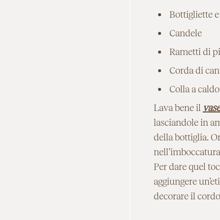
Bottigliette e
Candele
Rametti di pi
Corda di ca
Colla a caldo
Lava bene il
vase
lasciandole in a
della bottiglia. 
nell’imboccatura 
Per dare quel to
aggiungere un’eti
decorare il cordo