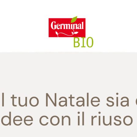
/08 le consegne degli ordini e le richieste di assistenza potrebbero subire d
mpegno
Caratteristiche
Magazine
Tutto il
Il n
SE
I
Senza glutine
Ricette
il tuo Natale sia
R
Senza lievito
Casa Germinal Bio
100% Ingredienti vegetali
Curiosità
dee con il riuso
Senza zuccheri aggiunti
I nostri ingredienti
Senza lattosio