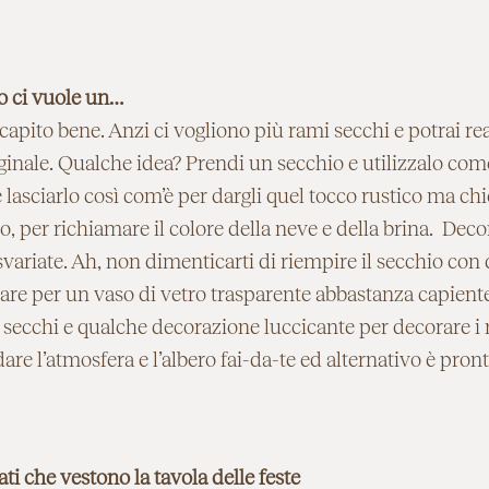
ro ci vuole un…
capito bene. Anzi ci vogliono più rami secchi e potrai re
ginale. Qualche idea? Prendi un secchio e utilizzalo come
lasciarlo così com’è per dargli quel tocco rustico ma chi
co, per richiamare il colore della neve e della brina. Decor
variate. Ah, non dimenticarti di riempire il secchio con de
re per un vaso di vetro trasparente abbastanza capiente,
 secchi e qualche decorazione luccicante per decorare i 
are l’atmosfera e l’albero fai-da-te ed alternativo è pron
ti che vestono la tavola delle feste