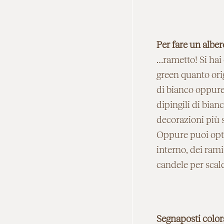
Per fare un albe
…rametto! Si hai 
green quanto ori
di bianco oppure 
dipingili di bian
decorazioni più s
Oppure puoi opta
interno, dei rami
candele per scald
Segnaposti colora