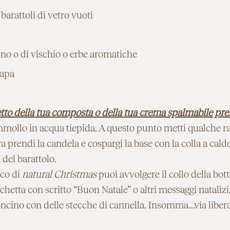
 barattoli di vetro vuoti
no o di vischio o erbe aromatiche
napa
tto della tua composta o della tua crema spalmabile pref
mmollo in acqua tiepida. A questo punto metti qualche ra
Ora prendi la candela e cospargi la base con la colla a cal
del barattolo.
cco di
natural Christmas
puoi avvolgere il collo della bot
chetta con scritto “Buon Natale” o altri messaggi nataliz
ncino con delle stecche di cannella. Insomma…via libera 