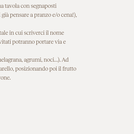
tua tavola con segnaposti
 già pensare a pranzo e/o cena!),
ale in cui scriverci il nome
vitati potranno portare via e
melagrana, agrumi, noci…). Ad
rello, posizionando poi il frutto
rone.