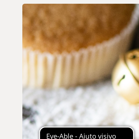
Spalmabili
Preparati & Farine
Pasta
Succedanei del caffè
Dolci della Tradizione
VEDI TUTTI