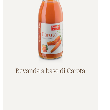
Germinal Bio senza glutine (26)
Germinal Bio senza lievito (3)
Bevanda a base di Carota