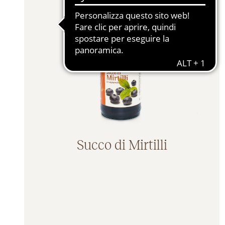
Barrette & Snack dolci (9)
100% I
Cereali (10)
Senza 
Fette biscottate (2)
Senza
Sostituti del pane & Snack salati (6)
Senza
Succhi di frutta (7)
Baby Food & Kids (4)
Condimenti (9)
Composte & Creme Spalmabili (3)
Preparati & Farine (3)
Succo di Mirtilli
Pasta (10)
Succedanei del caffè (2)
Dolci della Tradizione (5)