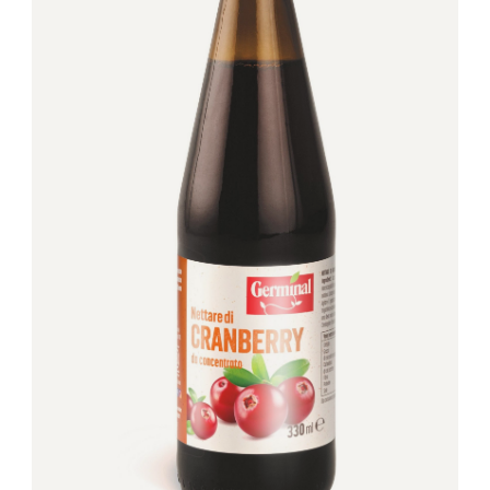
ngredienti vegetali (57)
Mangiarsano (5)
zuccheri aggiunti (8)
Zizzola (5)
 lattosio (44)
 uova (24)