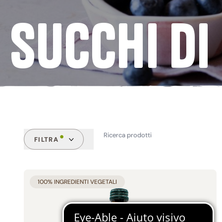
Spalmabili
SUCCHI DI
Preparati & Farine
Pasta
Succedanei del caffè
Dolci della Tradizione
VEDI TUTTI
FILTRA
CATEGORIE
CARATTE
100% INGREDIENTI VEGETALI
Biscotti (16)
Senza 
Merendine (28)
Senza 