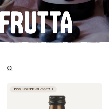
Senza uova
 FRUTTA
APPLICA I FILTRI
Avvia la ricerca prodotti
RISTICHE
BRAND
100% INGREDIENTI VEGETALI
glutine (32)
Bio Junior (4)
lievito (5)
Germinal Bio (100)