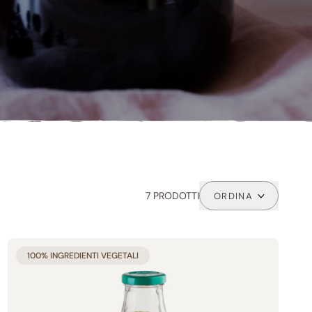
7 PRODOTTI
ORDINA
LINEE
100% INGREDIENTI VEGETALI
Buoni per Natura (34)
Tutti buoni (4)
I classici Bio (27)