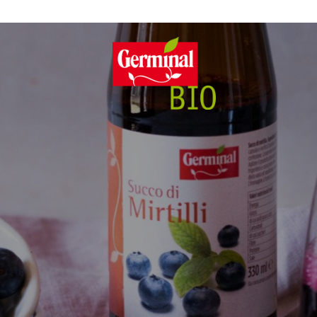
/08 le consegne degli ordini e le richieste di assistenza potrebbero subire d
mpegno
Caratteristiche
Magazine
Tutto il
Il n
SE
I
Senza glutine
Ricette
R
Senza lievito
Casa Germinal Bio
100% Ingredienti vegetali
Curiosità
Senza zuccheri aggiunti
I nostri ingredienti
Senza lattosio