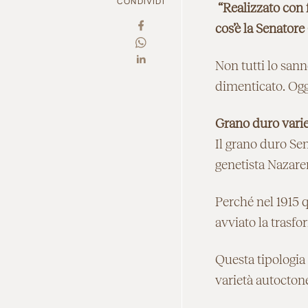
CONDIVIDI
“Realizzato con 
cos’è la Senatore
Non tutti lo sann
dimenticato. Oggi
Grano duro variet
Il grano duro Se
genetista Nazar
Perché nel 1915 q
avviato la trasfo
Questa tipologia
varietà autocton