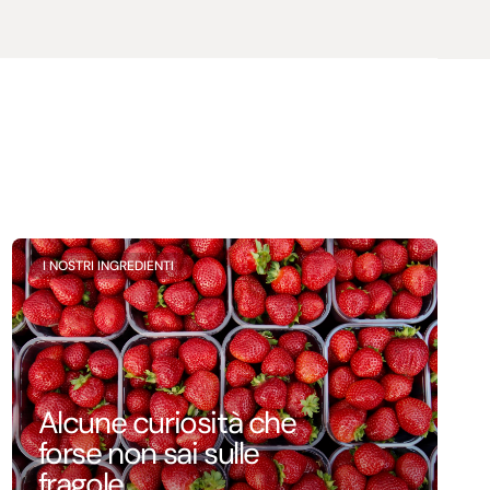
I NOSTRI INGREDIENTI
Alcune curiosità che
forse non sai sulle
fragole