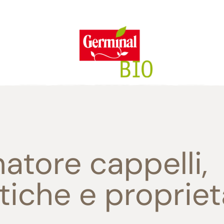
/08 le consegne degli ordini e le richieste di assistenza potrebbero subire d
mpegno
Caratteristiche
Magazine
Tutto il
Il n
SE
I
Senza glutine
Ricette
atore cappelli,
R
Senza lievito
Casa Germinal Bio
100% Ingredienti vegetali
Curiosità
stiche e proprie
Senza zuccheri aggiunti
I nostri ingredienti
Senza lattosio