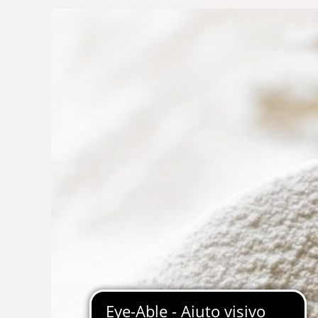
Spalmabili
Preparati & Farine
Pasta
Succedanei del caffè
Dolci della Tradizione
VEDI TUTTI