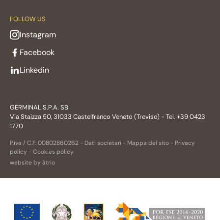
FOLLOW US
Instagram
Facebook
Linkedin
GERMINAL S.P.A. SB
Via Staizza 50, 31033 Castelfranco Veneto (Treviso) - Tel. +39 0423
1770
P.iva / C.F: 00802860262 -
Dati societari
-
Mappa del sito
-
Privacy
policy
-
Cookies policy
website by àtrio