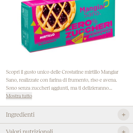
Scopri il gusto unico delle Crostatine mirtillo Mangiar
Sano, realizzate con farina di frumento, riso e avena.
Sono senza zuccheri aggiunti, ma ti delizieranno
comunque con la loro bontà e con il loro dolce sapore.
Mostra tutto
Sono lo snack ideale per chi cerca il giusto equilibrio tra
dolcezza e benessere.
Ingredienti
Valori nutrizionali