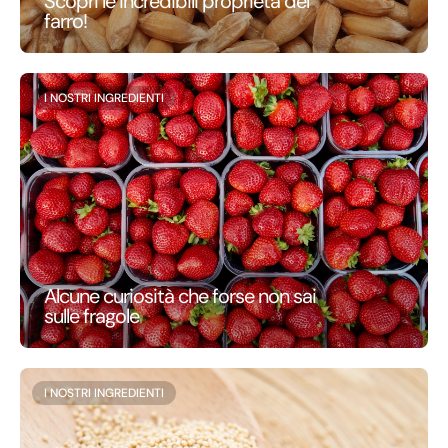
Scopri le incredibili proprietà del
farro!
I NOSTRI INGREDIENTI
Alcune curiosità che forse non sai
sulle fragole
I NOSTRI INGREDIENTI