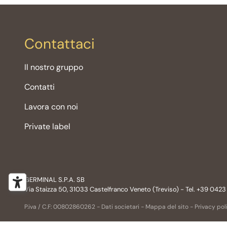
Contattaci
Il nostro gruppo
Contatti
Lavora con noi
Private label
GERMINAL S.P.A. SB
Via Staizza 50, 31033 Castelfranco Veneto (Treviso) - Tel. +39 0423
P.iva / C.F: 00802860262 -
Dati societari
-
Mappa del sito
-
Privacy pol