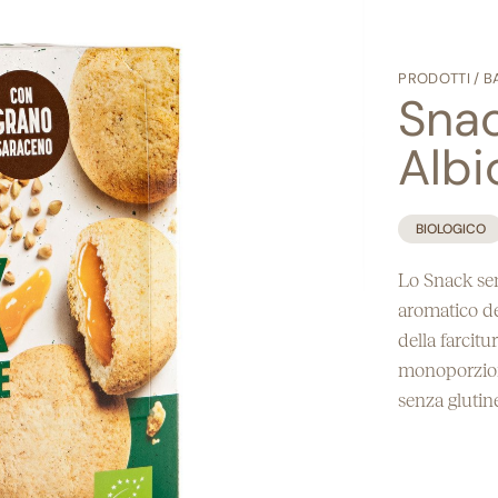
Senza uova
PRODOTTI
/
B
Snac
Alb
BIOLOGICO
Lo Snack sen
aromatico de
della farcitu
monoporzioni
senza glutine