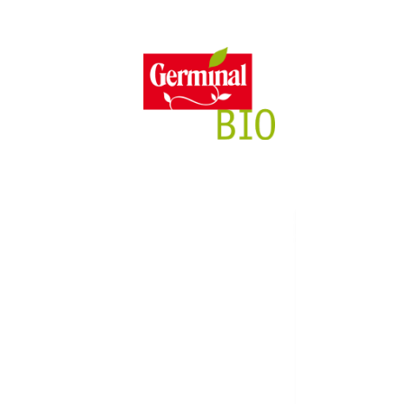
/08 le consegne degli ordini e le richieste di assistenza potrebbero subire d
mpegno
Caratteristiche
Magazine
Tutto il
Il n
SE
I
Senza glutine
Ricette
R
Senza lievito
Casa Germinal Bio
100% Ingredienti vegetali
Curiosità
Senza zuccheri aggiunti
I nostri ingredienti
Senza lattosio