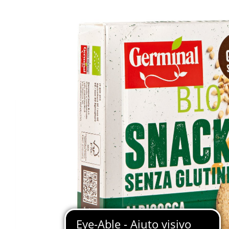
Spalmabili
Preparati & Farine
Pasta
Succedanei del caffè
Dolci della Tradizione
VEDI TUTTI