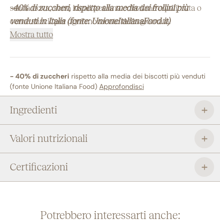
senza uova, sono ideali per una colazione equilibrata o
-40% di zuccheri, rispetto alla media dei frollini più
come snack per ogni momento della giornata.
venduti in Italia (fonte: UnioneItalianaFood.it)
Mostra tutto
- 40% di zuccheri
rispetto alla media dei biscotti più venduti
(fonte Unione Italiana Food)
Approfondisci
Ingredienti
Valori nutrizionali
Certificazioni
Potrebbero interessarti anche: