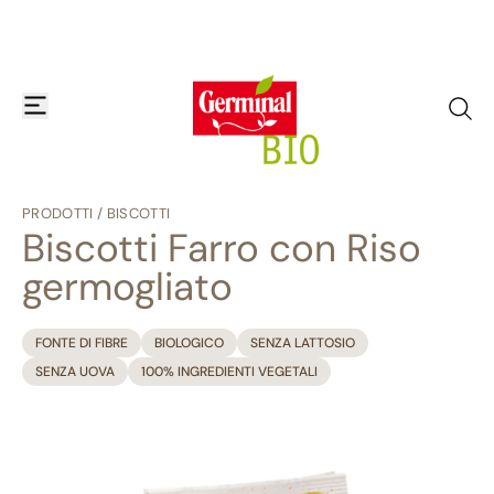
Ci prendiamo una pausa... Dal 07/08 al 19/08 le consegne degli ordini e
Skip to content
le richieste di assistenza potrebbero subire dei ritardi. Grazie per la
comprensione! ⛱️
apre o chiude il menu di navigazione
vai al
PRODOTTI
/
BISCOTTI
Biscotti Farro con Riso
germogliato
FONTE DI FIBRE
BIOLOGICO
SENZA LATTOSIO
SENZA UOVA
100% INGREDIENTI VEGETALI