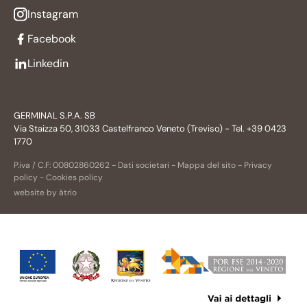
Instagram
Facebook
Linkedin
GERMINAL S.P.A. SB
Via Staizza 50, 31033 Castelfranco Veneto (Treviso) - Tel. +39 0423
1770
P.iva / C.F: 00802860262 -
Dati societari
-
Mappa del sito
-
Privacy
policy
-
Cookies policy
website by àtrio