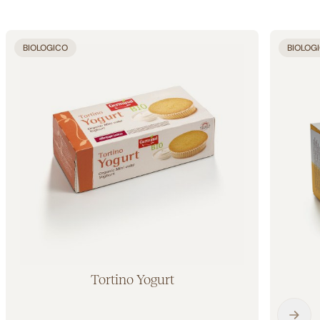
BIOLOGICO
BIOLOG
Tortino Yogurt