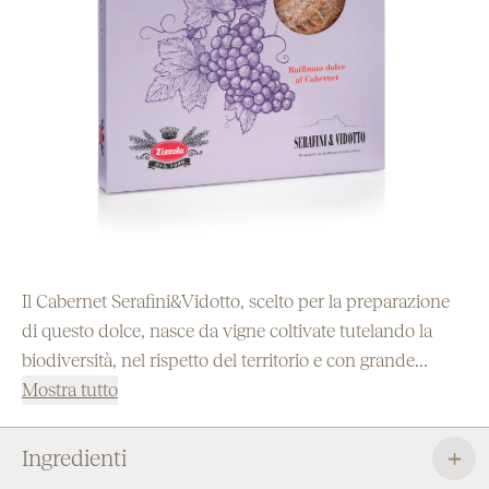
Il Cabernet Serafini&Vidotto, scelto per la preparazione
di questo dolce, nasce da vigne coltivate tutelando la
biodiversità, nel rispetto del territorio e con grande
attenzione alla qualità. La Fregolotta Cabernet Zizzola
Mostra tutto
Serafini & Vidotto racchiude i 30 anni di lavorazione
attenta dei migliori terreni del Montello, nel gusto
Ingredienti
elegante e levigato della Frolla Nobile Zizzola, preparata