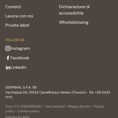
Contatti
Dichiarazione di
accessibilità
Lavora con noi
Whistleblowing
Private label
FOLLOW US
Instagram
Facebook
Linkedin
GERMINAL S.P.A. SB
Via Staizza 50, 31033 Castelfranco Veneto (Treviso) - Tel. +39 0423
1770
P.iva / C.F: 00802860262 -
Dati societari
-
Mappa del sito
-
Privacy
policy
-
Cookies policy
website by àtrio