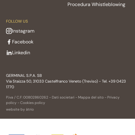
Procedura Whistleblowing
FOLLOW US
Instagram
Facebook
Linkedin
GERMINAL S.P.A. SB
Via Staizza 50, 31033 Castelfranco Veneto (Treviso) - Tel. +39 0423
1770
P.iva / C.F: 00802860262 -
Dati societari
-
Mappa del sito
-
Privacy
policy
-
Cookies policy
website by àtrio