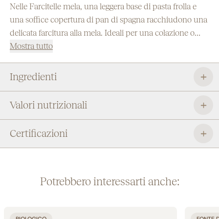
Nelle Farcitelle mela, una leggera base di pasta frolla e
una soffice copertura di pan di spagna racchiudono una
delicata farcitura alla mela. Ideali per una colazione o
una pausa all’insegna della dolcezza e della golosità,
Mostra tutto
sono talmente buone che una tira l’altra.
Ingredienti
Valori nutrizionali
Certificazioni
Potrebbero interessarti anche:
BIOLOGICO
FONTE D