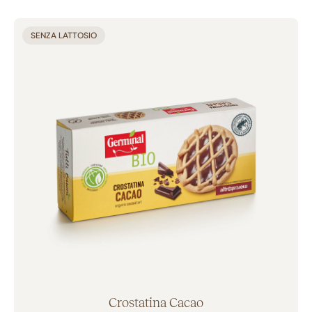
CATEGORIE
SENZA LATTOSIO
Biscotti (16)
Merendine (28)
Barrette & Snack dolci (9)
Cereali (10)
Fette biscottate (2)
Sostituti del pane & Snack salati (6)
Succhi di frutta (7)
Baby Food & Kids (4)
Condimenti (9)
Composte & Creme Spalmabili (3)
Preparati & Farine (3)
Pasta (10)
Crostatina Cacao