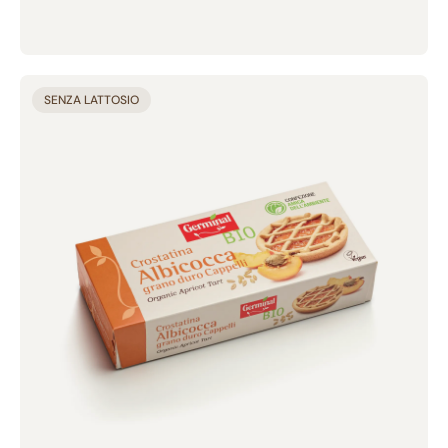
Succedanei del caffè (2)
Dolci della Tradizione (5)
CARATTERISTICHE
Aggiunto al carrello
SENZA LATTOSIO
Senza glutine (32)
Senza lievito (5)
100% Ingredienti vegetali (57)
Senza zuccheri aggiunti (8)
Senza lattosio (44)
Senza uova (24)
BRAND
Bio Junior (4)
Germinal Bio (100)
Mangiarsano (5)