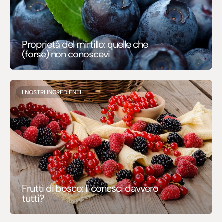
Proprietà del mirtillo: quelle che
(forse) non conoscevi
I NOSTRI INGREDIENTI
Frutti di bosco: li conosci davvero
tutti?