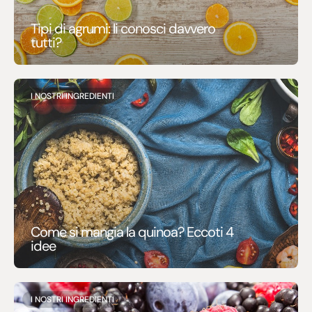
Tipi di agrumi: li conosci davvero
tutti?
I NOSTRI INGREDIENTI
Come si mangia la quinoa? Eccoti 4
idee
I NOSTRI INGREDIENTI