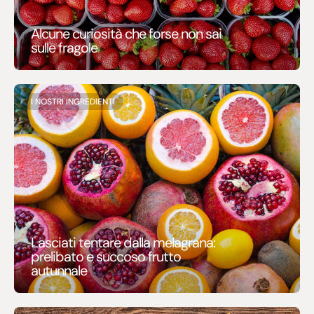
Alcune curiosità che forse non sai
sulle fragole
I NOSTRI INGREDIENTI
Lasciati tentare dalla melagrana:
prelibato e succoso frutto
autunnale