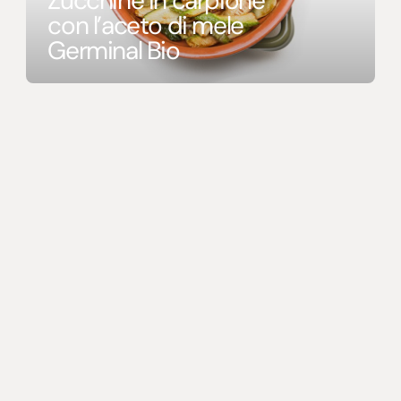
Zucchine in carpione
con l’aceto di mele
Germinal Bio