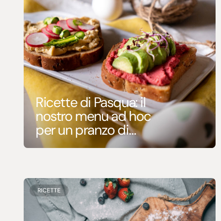
Ricette di Pasqua: il
nostro menu ad hoc
per un pranzo di
Pasqua davvero
speciale
RICETTE