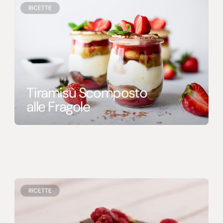
Senza uova
RICETTE
Tiramisù Scomposto
alle Fragole
RICETTE