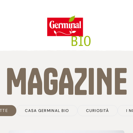
/08 le consegne degli ordini e le richieste di assistenza potrebbero subire d
MAGAZINE
mpegno
Caratteristiche
Magazine
Tutto il
Il n
SE
I
Senza glutine
Ricette
R
Senza lievito
Casa Germinal Bio
100% Ingredienti vegetali
Curiosità
ETTE
CASA GERMINAL BIO
CURIOSITÀ
I 
Senza zuccheri aggiunti
I nostri ingredienti
Senza lattosio