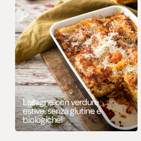
Lasagne con verdure
estive, senza glutine e
biologiche!